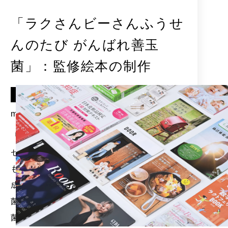
「ラクさんビーさんふうせ
んのたび がんばれ善玉
菌」：監修絵本の制作
Client
mizkan様
「気楽でおいしく、ちゃんと健康」をコン
セプトに、親子で一緒に楽しめて、食育に
も役立つ絵本の作成。新ブランドのメイン
成分である食物繊維によって活躍する腸内
菌たちをキャラクター化し、善玉菌と悪玉
菌の冒険を通じて、腸の健康を楽しく学