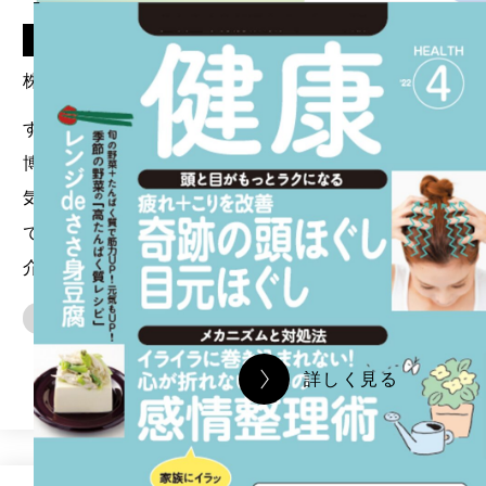
Client
株式会社ミモナ様
すでにアウトドアスパイスとしての人気を
博していた『ほりにし』を、日常の料理に
気軽に使えるようなレシピ集を作ること
で、生活者に新たなほりにしの使い方を紹
介するご提案をいたしました。
暮らし
食
詳しく見る