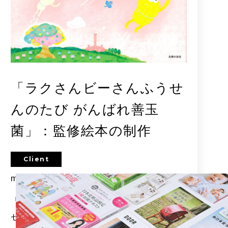
「ラクさんビーさんふうせ
んのたび がんばれ善玉
菌」：監修絵本の制作
Client
mizkan様
「気楽でおいしく、ちゃんと健康」をコン
セプトに、親子で一緒に楽しめて、食育に