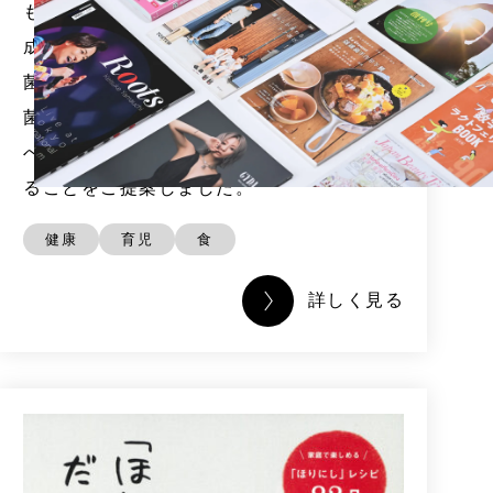
も役立つ絵本の作成。新ブランドのメイン
成分である食物繊維によって活躍する腸内
菌たちをキャラクター化し、善玉菌と悪玉
菌の冒険を通じて、腸の健康を楽しく学
べ、小さなお子さんも楽しめる1冊を作成す
ることをご提案しました。
健康
育児
食
詳しく見る