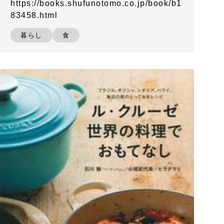
https://books.shufunotomo.co.jp/book/b1
83458.html
暮らし
食